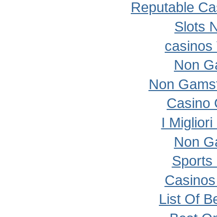
Reputable Ca
Slots 
сasinos
Non G
Non Gamst
Casino 
I Miglio
Non G
Sports 
Casinos
List Of B