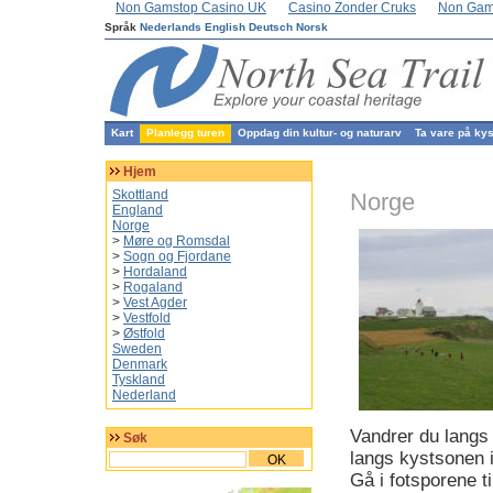
Non Gamstop Casino UK
Casino Zonder Cruks
Non Gam
Språk
Nederlands
English
Deutsch
Norsk
Kart
Planlegg turen
Oppdag din kultur- og naturarv
Ta vare på ky
Hjem
Skottland
Norge
England
Norge
>
Møre og Romsdal
>
Sogn og Fjordane
>
Hordaland
>
Rogaland
>
Vest Agder
>
Vestfold
>
Østfold
Sweden
Denmark
Tyskland
Nederland
Vandrer du langs 
Søk
langs kystsonen i
OK
Gå i fotsporene t