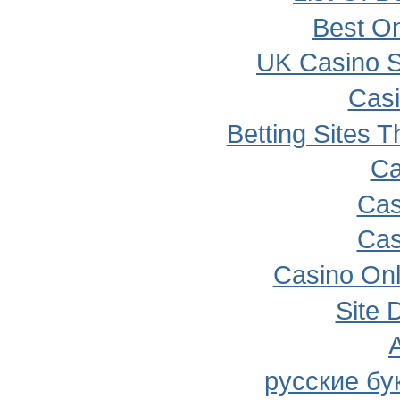
Best O
UK Casino S
Cas
Betting Sites 
Ca
Cas
Cas
Casino Onl
Site 
A
русские бу