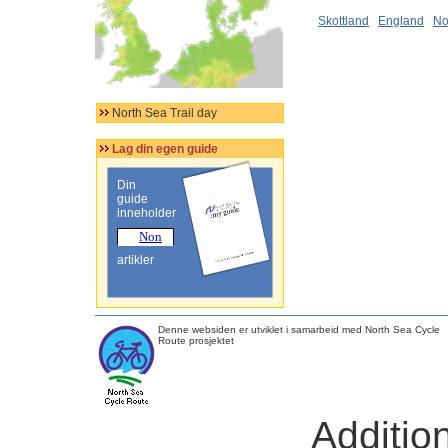
Skottland
England
No
North Sea Trail day
Lag din egen guide
Din
guide
inneholder
artikler
Denne websiden er utviklet i samarbeid med North Sea Cycle
Route prosjektet
Additio