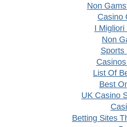
Non Gamst
Casino 
I Miglio
Non G
Sports 
Casinos
List Of B
Best O
UK Casino S
Cas
Betting Sites 