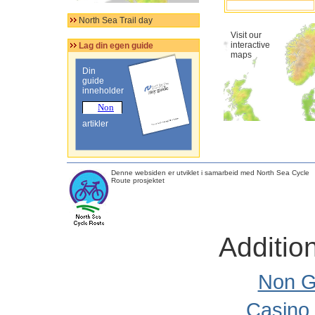
North Sea Trail day
Lag din egen guide
Din
guide
inneholder
artikler
Denne websiden er utviklet i samarbeid med North Sea Cycle
Route prosjektet
Additio
Non G
Casino