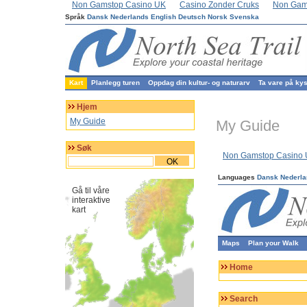
Non Gamstop Casino UK
Casino Zonder Cruks
Non Gam
Språk
Dansk
Nederlands
English
Deutsch
Norsk
Svenska
Kart
Planlegg turen
Oppdag din kultur- og naturarv
Ta vare på ky
Hjem
My Guide
My Guide
Søk
OK
Gå til våre
interaktive
kart