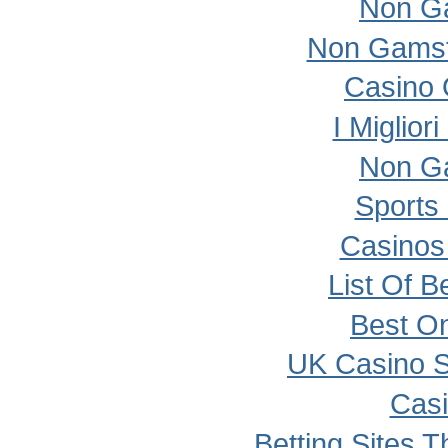
Non G
Non Gamst
Casino 
I Miglio
Non G
Sports 
Casinos
List Of B
Best O
UK Casino S
Cas
Betting Sites 