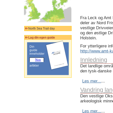
Fra Leck og Amt 
deler av Nord Fri
vestlige Drivveie
North Sea Trail day
og den østlige D
Holstein.
Lag din egen guide
For ytterligere i
Din
guide
http://www.amt-k
inneholder
Innledning
Det landlige omr
artikler
den tysk-danske 
Les mer...
...
Vandring lan
Den vestlige Oks
arkeologisk min
Les mer...
...