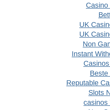
Casino
Bet
UK Casin
UK Casin
Non Gam
Instant Wit
Casinos
Beste
Reputable Ca
Slots 
сasinos