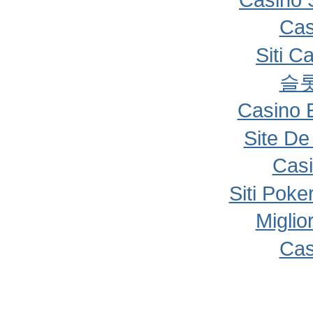
Cas
Siti 
슬
Casino 
Site De
Cas
Siti Pok
Miglio
Cas