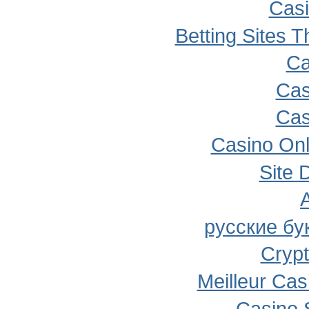
Cas
Betting Sites 
Ca
Cas
Cas
Casino Onl
Site 
A
русские бу
Crypt
Meilleur Cas
Casino 