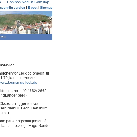
p
Casinos Not On Gamstop
tsvennlig versjon
|
E-post
|
Sitemap
rail
nstavler.
asjonen
for Leck og omegn, tlf
1 70, kan gi nærmere
www.tourismus-leck.de
uidede turer: +49 4662/ 2662
ningLangenberg)
Oksestien ligger rett ved
sen Niebüll  Leck  Flensburg
time).
ode parkeringsmuligheter på
e både i Leck og i Enge-Sande.