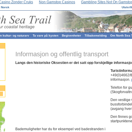
Casino Zonder Cruks
Non Gamstop Casinos
Gambling Sites Not On Gamsto
Norsk
Utskrif
 kultur- og naturarv
Ta vare på kysten
Begivenheter
Tilbakemelding
Om North Sea T
Informasjon og offentlig transport
Langs den historiske Oksestien er det satt opp forskjellige informasjo
Turistinform
+49(0)4662/8
informasjon.
Telefon for g
(Skogforvalt
Den vestlige 
bussforbindel
(avgang hver 
Den finnes g
startpunkten
Bademuligheter har du for eksempel ved badestranden i