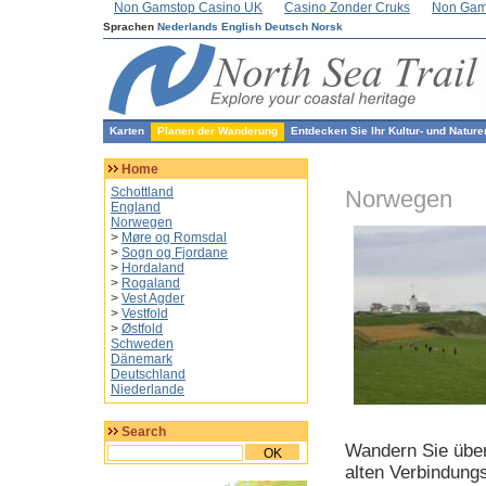
Non Gamstop Casino UK
Casino Zonder Cruks
Non Gam
Sprachen
Nederlands
English
Deutsch
Norsk
Karten
Planen der Wanderung
Entdecken Sie Ihr Kultur- und Nature
Home
Schottland
Norwegen
England
Norwegen
>
Møre og Romsdal
>
Sogn og Fjordane
>
Hordaland
>
Rogaland
>
Vest Agder
>
Vestfold
>
Østfold
Schweden
Dänemark
Deutschland
Niederlande
Search
Wandern Sie über
OK
alten Verbindung