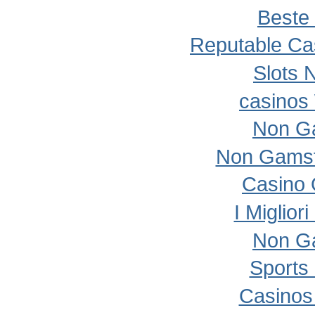
Beste
Reputable Ca
Slots 
сasinos
Non G
Non Gamst
Casino 
I Miglio
Non G
Sports 
Casinos