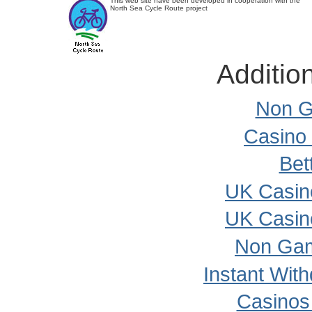
This web site have been developed in cooperation with the
North Sea Cycle Route project
Additio
Non G
Casino
Bet
UK Casin
UK Casin
Non Gam
Instant Wit
Casinos