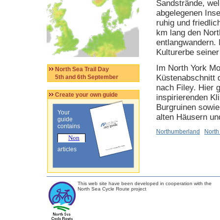
Sandstrände, wel
abgelegenen Insel
ruhig und friedli
km lang den Nort
entlangwandern. 
Kulturerbe seine
Im North York Moo
North Sea Trail Day
Küstenabschnitt 
5th and 6th September
nach Filey. Hier 
Create your own guide
inspirierenden Kl
Burgruinen sowie 
Your
alten Häusern un
guide
contains
Northumberland
North
articles
This web site have been developed in cooperation with the
North Sea Cycle Route project