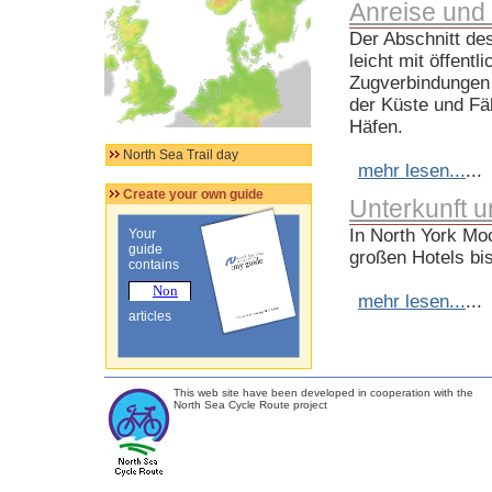
Anreise und 
Der Abschnitt des
leicht mit öffentl
Zugverbindungen 
der Küste und Fä
Häfen.
North Sea Trail day
mehr lesen...
...
Create your own guide
Unterkunft 
In North York Mo
Your
guide
großen Hotels bi
contains
mehr lesen...
...
articles
This web site have been developed in cooperation with the
North Sea Cycle Route project