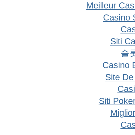
Meilleur Cas
Casino 
Cas
Siti 
슬
Casino 
Site De
Cas
Siti Pok
Miglio
Cas