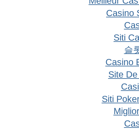
Meilleur Cas
Casino 
Cas
Siti 
슬
Casino 
Site De
Cas
Siti Pok
Miglio
Cas