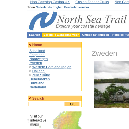
Non Gamstop Casino UK
Casino Zonder Cruks
Non Gam
Talen
Nederlands
English
Deutsch
Svenska
Kaarten
Bereid je wandeling voor
Ontdek het erfgoed
Houd de ku
Home
Schotland
Zweden
Engeland
Noorwegen
Zweden
>
Western Götaland region
>
Halland
>
Zuid Skåne
Denemarken
Duitsland
Nederland
Search
OK
Visit our
interactive
maps