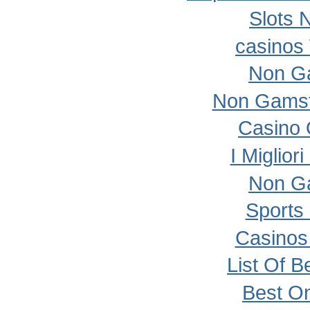
Slots 
сasinos
Non G
Non Gamst
Casino 
I Miglio
Non G
Sports 
Casinos
List Of B
Best O