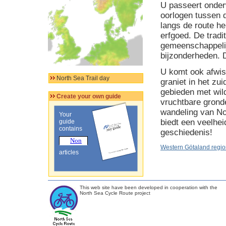
U passeert onder
oorlogen tussen 
langs de route h
erfgoed. De tradi
gemeenschappelij
bijzonderheden. D
U komt ook afwiss
North Sea Trail day
graniet in het z
gebieden met wil
Create your own guide
vruchtbare grond
wandeling van N
Your
biedt een veelhe
guide
contains
geschiedenis!
Western Götaland regi
articles
This web site have been developed in cooperation with the
North Sea Cycle Route project