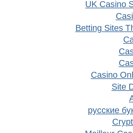
UK Casino S
Cas
Betting Sites 
Ca
Cas
Cas
Casino Onl
Site 
A
русские бу
Crypt