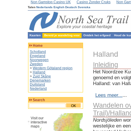
Non Gamstop Casino UK
Casino Zonder Cruks
Non Gam
Talen
Nederlands
English
Deutsch
Svenska
Kaarten
Bereid je wandeling voor
Ontdek het erfgoed
Houd de ku
Home
Schotland
Halland
Engeland
Noorwegen
Inleiding
Zweden
>
Western Götaland region
Het Noordzee Kus
>
Halland
>
Zuid Skåne
genoemd en volgt
Denemarken
Halland: van Hall
Duitsland
Nederland
Lees meer...
...
Search
Wandelen ov
OK
Trail)/Halla
Visit our
Nordsjöleden
wor
interactive
westelijke en een
maps