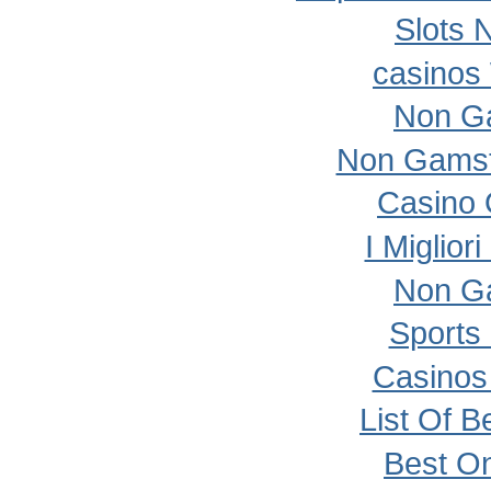
Slots 
сasinos
Non G
Non Gamst
Casino 
I Miglio
Non G
Sports 
Casinos
List Of B
Best O