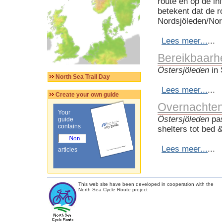
route en op de i
betekent dat de r
Nordsjöleden/Nort
Lees meer...
...
Bereikbaarh
Östersjöleden
in 
North Sea Trail Day
Lees meer...
...
Create your own guide
Overnachten
Your
Östersjöleden
pas
guide
contains
shelters tot bed 
Lees meer...
...
articles
This web site have been developed in cooperation with the
North Sea Cycle Route project