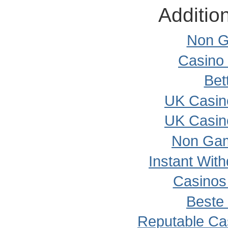
Additio
Non G
Casino
Bet
UK Casin
UK Casin
Non Gam
Instant Wit
Casinos
Beste
Reputable Ca