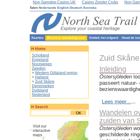
Non Gamstop Casino UK
Casino Zonder Cruks
Non Gam
Talen
Nederlands
English
Deutsch
Svenska
Kaarten
Bereid je wandeling voor
Ontdek het erfgoed
Houd de ku
Home
Schotland
Zuid Skåne
Engeland
Noorwegen
Inleiding
Zweden
>
Western Götaland region
Östersjöleden
loo
>
Halland
>
Zuid Skåne
passeert natuur- 
Denemarken
bezienswaardigh
Duitsland
Nederland
Lees meer...
...
Search
Wandelen ove
OK
zuiden van 
Visit our
Östersjöleden
wor
interactive
geschilderde rin
maps