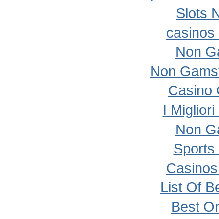
Slots 
сasinos
Non G
Non Gamst
Casino 
I Miglio
Non G
Sports 
Casinos
List Of B
Best O