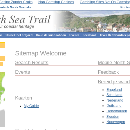
Casino Zonder Cruks
Non Gamstop Casinos
Gambling Sites Not On Gamsto
eutsch
Norsk
Svenska
Printv
or
Ontdek het erfgoed
Houd de kust schoon
Events
Feedback
Over Het Noordzeep
Sitemap Welcome
Search Results
Mobile North S
Events
Feedback
Bereid je wand
Engeland
Schotland
Kaarten
Nederland
Duitsland
My Guide
Denemarken
Zweden
Noorwegen