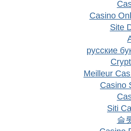
Cas
Casino Onl
Site 
A
русские бу
Crypt
Meilleur Cas
Casino 
Cas
Siti 
슬