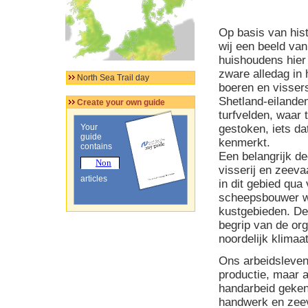
Op basis van hist
wij een beeld va
huishoudens hier
zware alledag in
North Sea Trail day
boeren en visser
Shetland-eilande
Create your own guide
turfvelden, waar 
gestoken, iets da
Your
guide
kenmerkt.
contains
Een belangrijk d
visserij en zeeva
articles
in dit gebied qua
scheepsbouwer w
kustgebieden. De
begrip van de org
noordelijk klimaa
Ons arbeidsleven
productie, maar a
handarbeid geke
handwerk en zeev