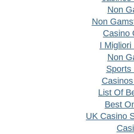
Non G
Non Gamst
Casino 
I Miglio
Non G
Sports 
Casinos
List Of B
Best O
UK Casino S
Cas