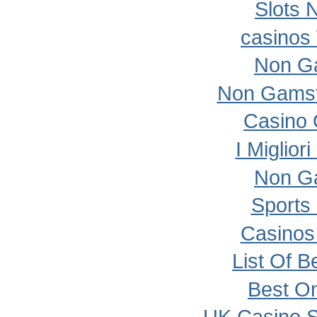
Slots 
сasinos
Non G
Non Gamst
Casino 
I Miglio
Non G
Sports 
Casinos
List Of B
Best O
UK Casino S