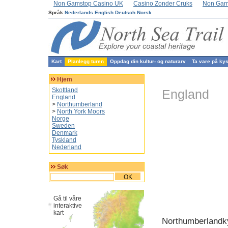
Non Gamstop Casino UK
Casino Zonder Cruks
Non Gam
Språk
Nederlands
English
Deutsch
Norsk
Kart
Planlegg turen
Oppdag din kultur- og naturarv
Ta vare på ky
Hjem
Skottland
England
England
>
Northumberland
>
North York Moors
Norge
Sweden
Denmark
Tyskland
Nederland
Søk
OK
Gå til våre
interaktive
kart
Northumberlandky