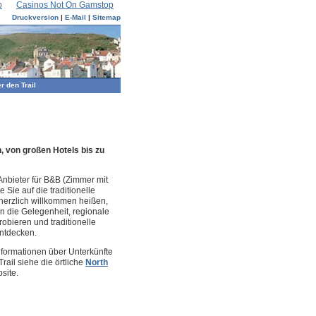
p
Casinos Not On Gamstop
Druckversion
|
E-Mail
|
Sitemap
r den Trail
, von großen Hotels bis zu
 Anbieter für B&B (Zimmer mit
e Sie auf die traditionelle
 herzlich willkommen heißen,
n die Gelegenheit, regionale
robieren und traditionelle
ntdecken.
nformationen über Unterkünfte
rail siehe die örtliche
North
site.