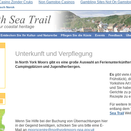
Casino Zonder Cruks
Non Gamstop Casinos
Gambling Sites Not On Gamsto
tsch
Norsk
Entdecken Sie Ihr Kultur- und Naturerbe
Pflegen Sie die Küste
Events
Feedback
Übe
Unterkunft und Verpflegung
In North York Moors gibt es eine große Auswahl an Ferienunterkünften
Campingplätzen und Jugendherbergen.
Es
gibt viele
Frühstück), di
Yorkshire Art
und Sie habe
Gerichte zu p
Rezepte zu e
Für weitere I
entlang dem T
Sea Trail
Web
Wenn Sie Hilfe bei der Buchung von Übernachtungen hier
in der Gegend benötigen, schicken Sie uns bitte eine E-
Mail an
moorscentre@northyorkmoors-npa.gov.uk