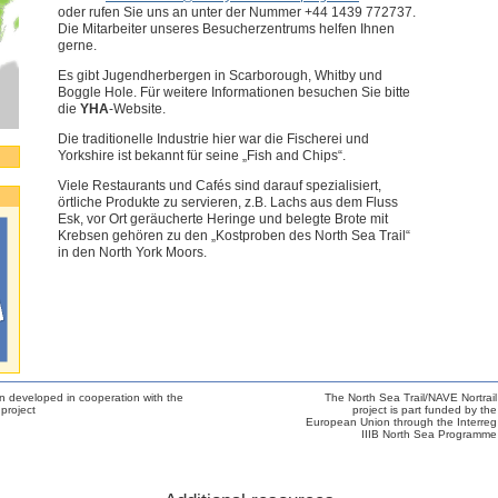
oder rufen Sie uns an unter der Nummer +44 1439 772737.
Die Mitarbeiter unseres Besucherzentrums helfen Ihnen
gerne.
Es gibt Jugendherbergen in Scarborough, Whitby und
Boggle Hole. Für weitere Informationen besuchen Sie bitte
die
YHA
-Website.
Die traditionelle Industrie hier war die Fischerei und
Yorkshire ist bekannt für seine „Fish and Chips“.
Viele Restaurants und Cafés sind darauf spezialisiert,
örtliche Produkte zu servieren, z.B. Lachs aus dem Fluss
Esk, vor Ort geräucherte Heringe und belegte Brote mit
Krebsen gehören zu den „Kostproben des North Sea Trail“
in den North York Moors.
n developed in cooperation with the
The North Sea Trail/NAVE Nortrail
project
project is part funded by the
European Union through the Interreg
IIIB North Sea Programme