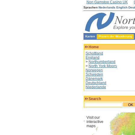
Non Gamstop Casino UK
Sprachen
Nederlands
English
Deu
Karten
Planen der Wanderung
Home
Schottland
England
>
Northumberland
>
North York Moors
Norwegen
Schweden
Dänemark
Deutschland
Niederlande
Search
OK
Visit our
interactive
maps