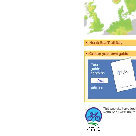
North Sea Trail Day
Create your own guide
Your
guide
contains
articles
This web site have bee
North Sea Cycle Route 