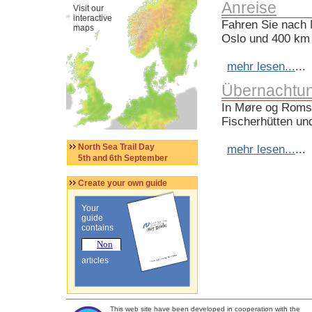
Anreise
Visit our
interactive
Fahren Sie nach 
maps
Oslo und 400 km 
mehr lesen...
...
Übernachtu
In Møre og Romsda
Fischerhütten un
North Sea Trail Day
mehr lesen...
...
5th and 6th September
Create your own guide
Your
guide
contains
articles
This web site have been developed in cooperation with the