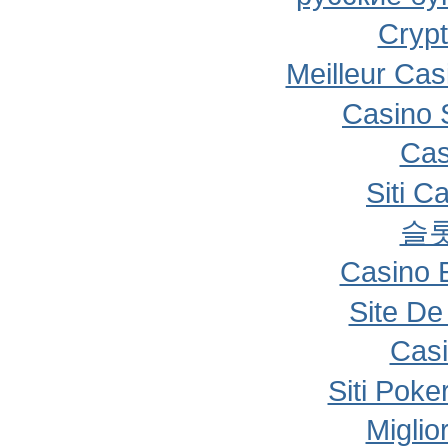
Crypt
Meilleur Cas
Casino 
Cas
Siti 
슬
Casino 
Site De
Cas
Siti Pok
Miglio