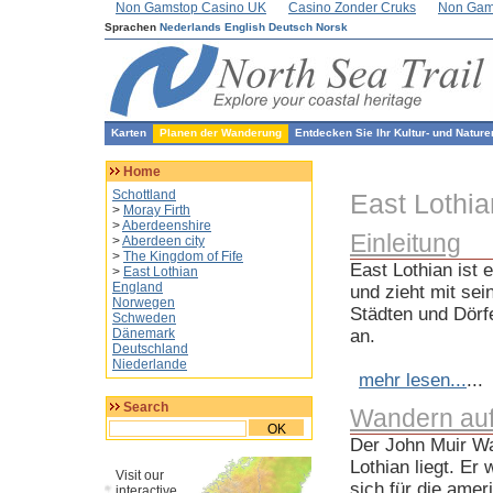
Non Gamstop Casino UK
Casino Zonder Cruks
Non Gam
Sprachen
Nederlands
English
Deutsch
Norsk
Karten
Planen der Wanderung
Entdecken Sie Ihr Kultur- und Nature
Home
Schottland
East Lothia
>
Moray Firth
>
Aberdeenshire
Einleitung
>
Aberdeen city
>
The Kingdom of Fife
East Lothian ist 
>
East Lothian
England
und zieht mit sei
Norwegen
Städten und Dörf
Schweden
an.
Dänemark
Deutschland
Niederlande
mehr lesen...
...
Search
Wandern auf
OK
Der John Muir Way
Lothian liegt. E
Visit our
sich für die ame
interactive