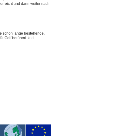
 erreicht und dann weiter nach
ge schon lange bestehende,
ür Golf berühmt sind.