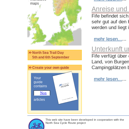
maps
Anreise und 
Fife befindet si
sehr gut auf den 
werden und liegt
mehr lesen...
...
Unterkunft 
North Sea Trail Day
Fife verfügt übe
5th and 6th September
Land, von Burgen
Campingplätzen b
Create your own guide
Your
mehr lesen...
...
guide
contains
articles
This web site have been developed in cooperation with the
North Sea Cycle Route project