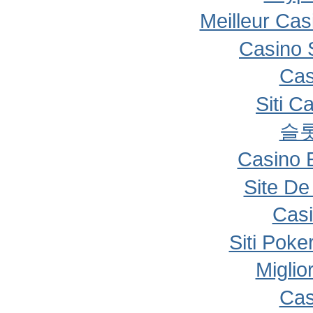
Meilleur Cas
Casino 
Cas
Siti 
슬
Casino 
Site De
Cas
Siti Pok
Miglio
Cas