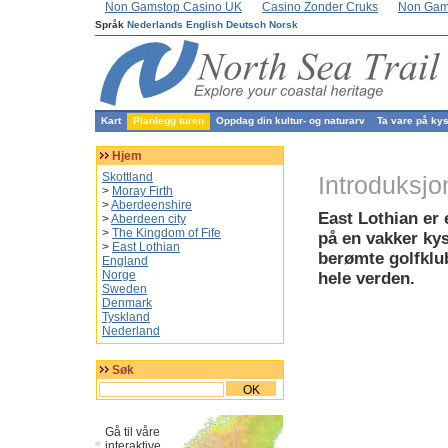
Non Gamstop Casino UK
Casino Zonder Cruks
Non Gam
Språk
Nederlands
English
Deutsch
Norsk
Kart
Planlegg turen
Oppdag din kultur- og naturarv
Ta vare på ky
Hjem
Skottland
Introduksjo
>
Moray Firth
>
Aberdeenshire
East Lothian er
>
Aberdeen city
>
The Kingdom of Fife
på en vakker kys
>
East Lothian
berømte golfklub
England
Norge
hele verden.
Sweden
Denmark
Tyskland
Nederland
Søk
OK
Gå til våre
interaktive