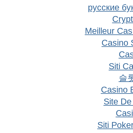
русские бу
Crypt
Meilleur Cas
Casino 
Cas
Siti 
슬
Casino 
Site De
Cas
Siti Pok