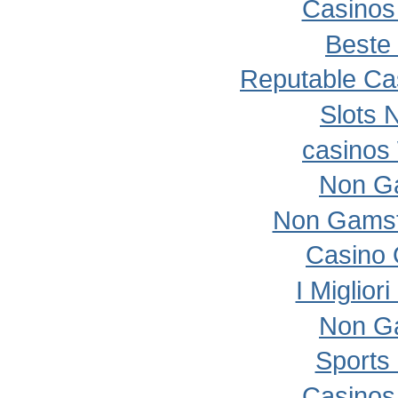
Casinos
Beste
Reputable Ca
Slots 
сasinos
Non G
Non Gamst
Casino 
I Miglio
Non G
Sports 
Casinos