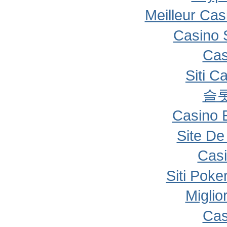
Meilleur Cas
Casino 
Cas
Siti 
슬
Casino 
Site De
Cas
Siti Pok
Miglio
Cas