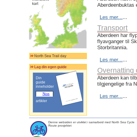
kart
Aberdeenbuktas e
Les mer...
...
Transport
Aberdeen har fly
flyavganger til S
Storbritannia.
North Sea Trail day
Les mer...
...
Lag din egen guide
Overnatting
Aberdeen kan tilb
Din
guide
tilgjengelige fra 
inneholder
Les mer...
...
artikler
Denne websiden er utviklet i samarbeid med North Sea Cycle
Route prosjektet