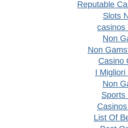
Reputable Ca
Slots 
сasinos
Non G
Non Gamst
Casino 
I Miglio
Non G
Sports 
Casinos
List Of B