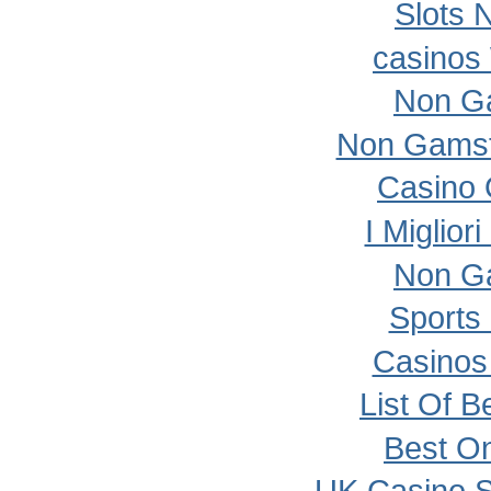
Slots 
сasinos
Non G
Non Gamst
Casino 
I Miglio
Non G
Sports 
Casinos
List Of B
Best O
UK Casino S