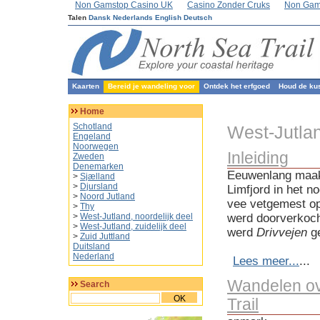
Non Gamstop Casino UK
Casino Zonder Cruks
Non Gam
Talen
Dansk
Nederlands
English
Deutsch
Kaarten
Bereid je wandeling voor
Ontdek het erfgoed
Houd de ku
Home
Schotland
West-Jutlan
Engeland
Noorwegen
Inleiding
Zweden
Denemarken
Eeuwenlang maakt
>
Sjælland
>
Djursland
Limfjord in het n
>
Noord Jutland
vee vetgemest op
>
Thy
werd doorverkoch
>
West-Jutland, noordelijk deel
>
West-Jutland, zuidelijk deel
werd
Drivvejen
g
>
Zuid Juttland
Duitsland
Nederland
Lees meer...
...
Wandelen ov
Search
OK
Trail