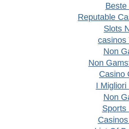
Beste
Reputable Ca
Slots 
сasinos
Non G
Non Gamst
Casino 
I Miglio
Non G
Sports 
Casinos