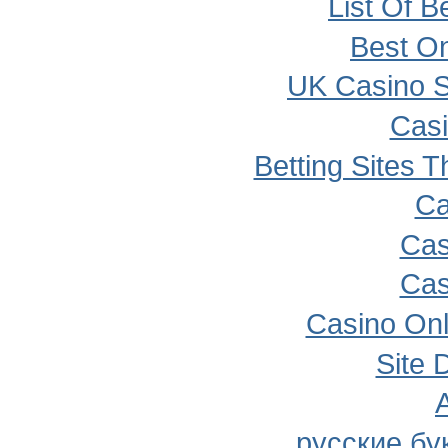
List Of B
Best O
UK Casino S
Cas
Betting Sites 
Ca
Cas
Cas
Casino Onl
Site 
A
русские бу