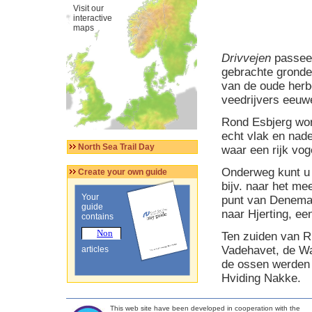
Visit our
interactive
maps
Drivvejen
passeer
gebrachte gronde
van de oude herb
veedrijvers eeuw
Rond Esbjerg wor
echt vlak en nad
North Sea Trail Day
waar een rijk voge
Onderweg kunt u 
Create your own guide
bijv. naar het me
Your
punt van Denema
guide
naar Hjerting, ee
contains
Ten zuiden van R
Vadehavet, de Wa
articles
de ossen werden 
Hviding Nakke.
This web site have been developed in cooperation with the