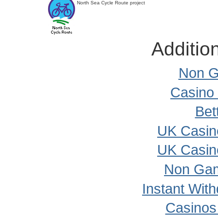
North Sea Cycle Route project
Additio
Non G
Casino
Bet
UK Casin
UK Casin
Non Gam
Instant Wit
Casinos