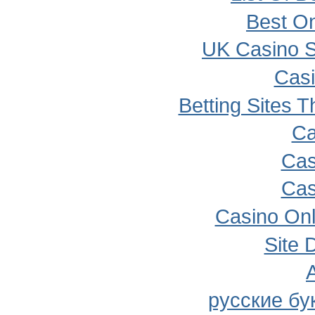
Best O
UK Casino S
Cas
Betting Sites 
Ca
Cas
Cas
Casino Onl
Site 
A
русские бу