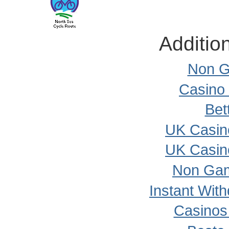
Additio
Non G
Casino
Bet
UK Casin
UK Casin
Non Gam
Instant Wit
Casinos