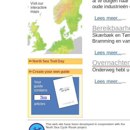
af te buigen naa
Visit our
oude industrieën e
interactive
maps
Lees meer...
...
Bereikbaarh
Skærbæk en Tønde
Bramming en vanu
Lees meer...
...
Overnachten
North Sea Trail Day
Onderweg hebt u
Create your own guide
Lees meer...
...
Your
guide
contains
articles
This web site have been developed in cooperation with the
North Sea Cycle Route project