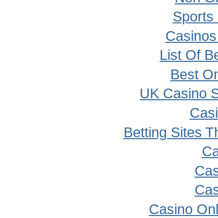
Sports 
Casinos
List Of B
Best O
UK Casino S
Cas
Betting Sites 
Ca
Cas
Cas
Casino Onl