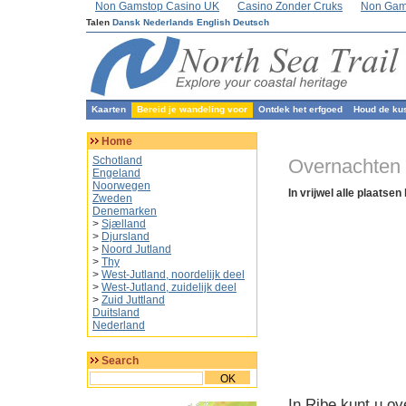
Non Gamstop Casino UK
Casino Zonder Cruks
Non Gam
Talen
Dansk
Nederlands
English
Deutsch
Kaarten
Bereid je wandeling voor
Ontdek het erfgoed
Houd de ku
Home
Schotland
Overnachten 
Engeland
Noorwegen
In vrijwel alle plaatsen
Zweden
Denemarken
>
Sjælland
>
Djursland
>
Noord Jutland
>
Thy
>
West-Jutland, noordelijk deel
>
West-Jutland, zuidelijk deel
>
Zuid Juttland
Duitsland
Nederland
Search
OK
In Ribe kunt u ov