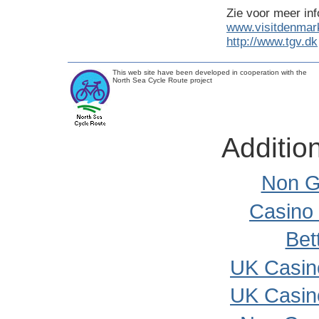
Zie voor meer inf
www.visitdenmar
http://www.tgv.dk
This web site have been developed in cooperation with the
North Sea Cycle Route project
Additio
Non G
Casino
Bet
UK Casin
UK Casin