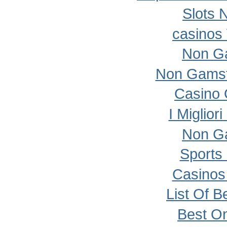
Slots 
сasinos
Non G
Non Gamst
Casino 
I Miglio
Non G
Sports 
Casinos
List Of B
Best O