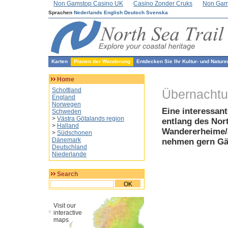
Non Gamstop Casino UK
Casino Zonder Cruks
Non Gam
Sprachen
Nederlands
English
Deutsch
Svenska
Karten
Planen der Wanderung
Entdecken Sie Ihr Kultur- und Nature
Home
Schottland
Übernachtu
England
Norwegen
Eine interessan
Schweden
>
Västra Götalands region
entlang des Nort
>
Halland
Wandererheime/
>
Südschonen
Dänemark
nehmen gern Gäs
Deutschland
Niederlande
Search
OK
Visit our
interactive
maps