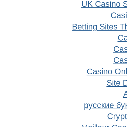
UK Casino S
Cas
Betting Sites 
Ca
Cas
Cas
Casino Onl
Site 
A
русские бу
Crypt