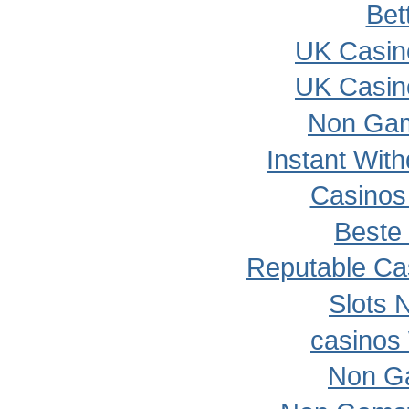
Bet
UK Casin
UK Casin
Non Gam
Instant Wit
Casinos
Beste
Reputable Ca
Slots 
сasinos
Non G