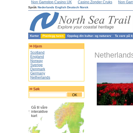
Non Gamstop Casino UK
Casino Zonder Cruks
Non Gam
Språk
Nederlands
English
Deutsch
Norsk
Kartor
Planlegg turen
Oppdag din kultur- og naturarv
Ta vare på 
Hjem
Scotland
Netherland
England
Norway
Sverige
Denmark
Germany
Netherlands
Søk
OK
Gå til våre
interaktive
kart