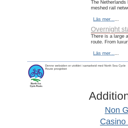
The Netherlands h
meshed rail netwo
Läs mer...
...
Overnight st
There is a large
route. From luxur
Läs mer...
...
Denne websiden er utviklet i samarbeid med North Sea Cycle
Route prosjektet
Additio
Non G
Casino