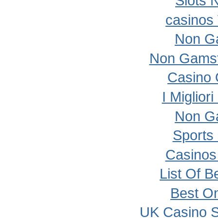
Slots 
сasinos
Non G
Non Gamst
Casino 
I Miglio
Non G
Sports 
Casinos
List Of B
Best O
UK Casino S