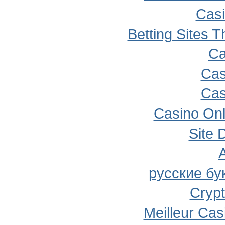
Cas
Betting Sites 
Ca
Cas
Cas
Casino Onl
Site 
A
русские бу
Crypt
Meilleur Cas