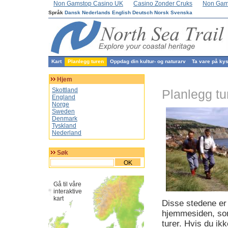
Non Gamstop Casino UK
Casino Zonder Cruks
Non Gam
Språk
Dansk
Nederlands
English
Deutsch
Norsk
Svenska
Kart
Planlegg turen
Oppdag din kultur- og naturarv
Ta vare på ky
Hjem
Skottland
Planlegg tu
England
Norge
Sweden
Denmark
Tyskland
Nederland
Søk
OK
Gå til våre
interaktive
kart
Disse stedene er 
hjemmesiden, som 
turer. Hvis du ik