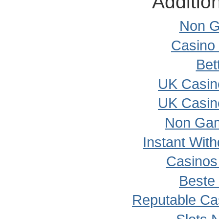
Additio
Non G
Casino
Bet
UK Casin
UK Casin
Non Gam
Instant Wit
Casinos
Beste
Reputable Ca