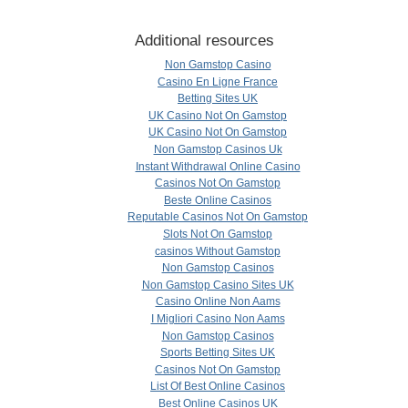
Additional resources
Non Gamstop Casino
Casino En Ligne France
Betting Sites UK
UK Casino Not On Gamstop
UK Casino Not On Gamstop
Non Gamstop Casinos Uk
Instant Withdrawal Online Casino
Casinos Not On Gamstop
Beste Online Casinos
Reputable Casinos Not On Gamstop
Slots Not On Gamstop
сasinos Without Gamstop
Non Gamstop Casinos
Non Gamstop Casino Sites UK
Casino Online Non Aams
I Migliori Casino Non Aams
Non Gamstop Casinos
Sports Betting Sites UK
Casinos Not On Gamstop
List Of Best Online Casinos
Best Online Casinos UK