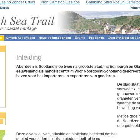
Casino Zonder Cruks
Non Gamstop Casinos
Gambling Sites Not On Gamsto
Norsk
Printv
or
Ontdek het erfgoed
Houd de kust schoon
Events
Feedback
Over Het Noordzeep
Inleiding
Aberdeen is Scotland's op twee na grootste stad; na Edinburgh en Gl
eeuwenlang als handelscentrum voor Noordoost-Schotland gefloreerd, 
haven voor het importeren en exporteren van goederen.
De
stad staat
vanwege zijn
gebouwen me
granieten ve
waartoe de v
bewerking van
Met de groei 
de Noordzee 
energiehoofd
Deze diversiteit van industrie en platteland betekent dat het
gebied voor iedereen iets te bieden heeft, of je nu