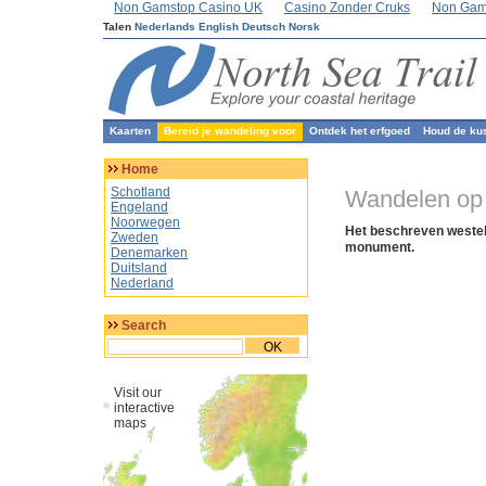
Non Gamstop Casino UK
Casino Zonder Cruks
Non Gam
Talen
Nederlands
English
Deutsch
Norsk
Kaarten
Bereid je wandeling voor
Ontdek het erfgoed
Houd de ku
Home
Schotland
Wandelen op 
Engeland
Noorwegen
Het beschreven westeli
Zweden
monument.
Denemarken
Duitsland
Nederland
Search
OK
Visit our
interactive
maps