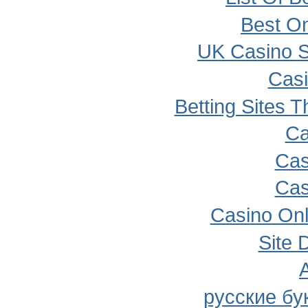
Best O
UK Casino S
Cas
Betting Sites 
Ca
Cas
Cas
Casino Onl
Site 
A
русские бу