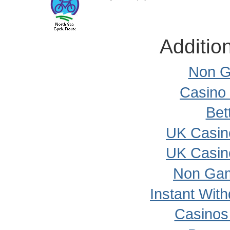
Additio
Non G
Casino
Bet
UK Casin
UK Casin
Non Gam
Instant Wit
Casinos