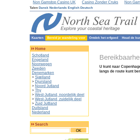
Non Gamstop Casino UK
Casino Zonder Cruks
Non Gam
Talen
Dansk
Nederlands
English
Deutsch
Kaarten
Bereid je wandeling voor
Ontdek het erfgoed
Houd de ku
Home
Schotland
Bereikbaarhe
Engeland
Noorwegen
U kunt naar Copenhagen
Zweden
langs de route kunt be
Denemarken
>
Sjælland
>
Djursland
>
Noord Jutland
>
Thy
>
West-Jutland, noordelijk deel
>
West-Jutland, zuidelijk deel
>
Zuid Juttland
Duitsland
Nederland
Search
OK