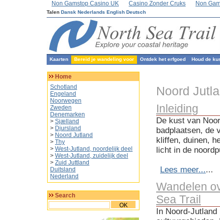
Non Gamstop Casino UK
Casino Zonder Cruks
Non Gam
Talen
Dansk
Nederlands
English
Deutsch
Kaarten
Bereid je wandeling voor
Ontdek het erfgoed
Houd de ku
Home
Schotland
Noord Jutl
Engeland
Noorwegen
Inleiding
Zweden
Denemarken
De kust van Noor
>
Sjælland
>
Djursland
badplaatsen, de v
>
Noord Jutland
kliffen, duinen, 
>
Thy
licht in de noord
>
West-Jutland, noordelijk deel
>
West-Jutland, zuidelijk deel
>
Zuid Juttland
Lees meer...
...
Duitsland
Nederland
Wandelen ov
Search
Sea Trail
OK
In Noord-Jutland