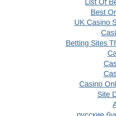
List Of B
Best O
UK Casino S
Cas
Betting Sites 
Ca
Cas
Cas
Casino Onl
Site 
A
русские бу