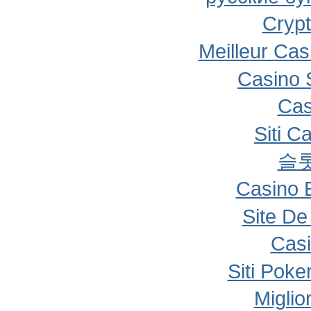
Crypt
Meilleur Cas
Casino 
Cas
Siti 
슬
Casino 
Site De
Cas
Siti Pok
Miglio