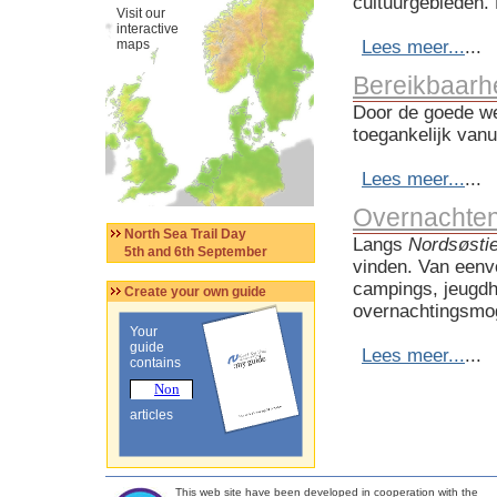
cultuurgebieden. 
Visit our
interactive
Lees meer...
...
maps
Bereikbaarh
Door de goede we
toegankelijk van
Lees meer...
...
Overnachten
North Sea Trail Day
Langs
Nordsøsti
5th and 6th September
vinden. Van eenvo
campings, jeugdh
Create your own guide
overnachtingsmoge
Your
guide
Lees meer...
...
contains
articles
This web site have been developed in cooperation with the