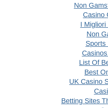
Non Gamst
Casino 
I Miglio
Non G
Sports 
Casinos
List Of B
Best O
UK Casino S
Cas
Betting Sites 