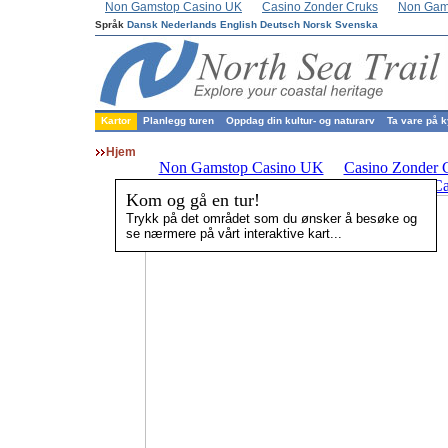
Non Gamstop Casino UK
Casino Zonder Cruks
Non Gam
Språk
Dansk
Nederlands
English
Deutsch
Norsk
Svenska
Kartor
Planlegg turen
Oppdag din kultur- og naturarv
Ta vare på 
Hjem