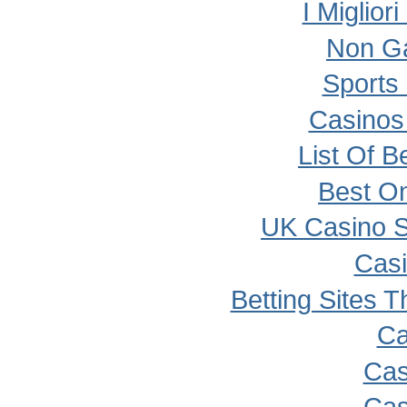
I Miglio
Non G
Sports 
Casinos
List Of B
Best O
UK Casino S
Cas
Betting Sites 
Ca
Cas
Cas