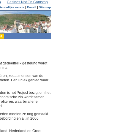
p
Casinos Not On Gamstop
riendelijke versie
|
E-mail
|
Sitemap
ad
t gedeeltelijk gesteund wordt
amma.
eëren, zodat mensen van de
ieten. Een uniek gebied waar
n is het Project bezig, om het
conomische zin wordt samen
iteren, waarbij allerlei
d.
ieden moeten ze nog gemaakt
ebording en al, in 2006
land, Nederland en Groot-