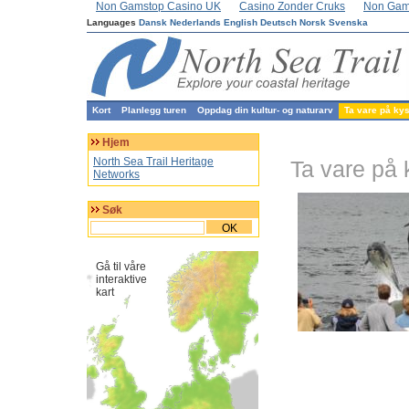
Non Gamstop Casino UK
Casino Zonder Cruks
Non Gam
Languages
Dansk
Nederlands
English
Deutsch
Norsk
Svenska
Kort
Planlegg turen
Oppdag din kultur- og naturarv
Ta vare på ky
Hjem
North Sea Trail Heritage
Ta vare på 
Networks
Søk
OK
Gå til våre
interaktive
kart