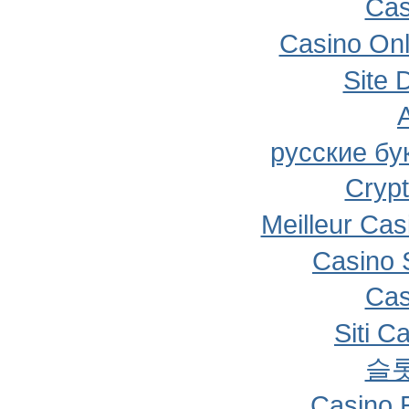
Cas
Casino Onl
Site 
A
русские бу
Crypt
Meilleur Cas
Casino 
Cas
Siti 
슬
Casino 