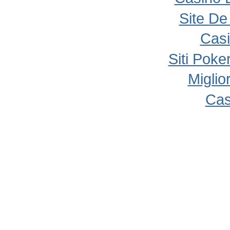
Site De
Cas
Siti Pok
Miglio
Cas