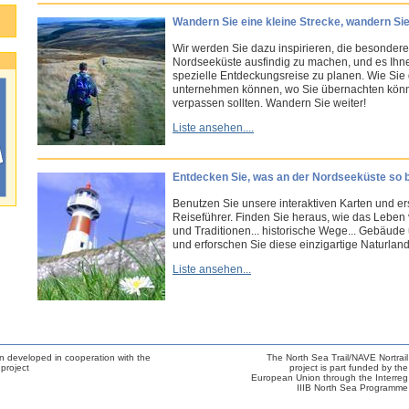
Wandern Sie eine kleine Strecke, wandern Sie
Wir werden Sie dazu inspirieren, die besonder
Nordseeküste ausfindig zu machen, und es Ihne
spezielle Entdeckungsreise zu planen. Wie Sie
unternehmen können, wo Sie übernachten könn
verpassen sollten. Wandern Sie weiter!
Liste ansehen....
Entdecken Sie, was an der Nordseeküste so b
Benutzen Sie unsere interaktiven Karten und er
Reiseführer. Finden Sie heraus, wie das Leben 
und Traditionen... historische Wege... Gebäude u
und erforschen Sie diese einzigartige Naturland
Liste ansehen...
n developed in cooperation with the
The North Sea Trail/NAVE Nortrail
project
project is part funded by the
European Union through the Interreg
IIIB North Sea Programme