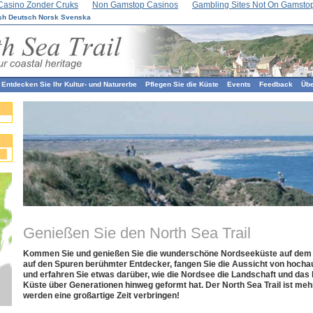
Casino Zonder Cruks
Non Gamstop Casinos
Gambling Sites Not On Gamsto
sh
Deutsch
Norsk
Svenska
Entdecken Sie Ihr Kultur- und Naturerbe
Pflegen Sie die Küste
Events
Feedback
Übe
Genießen Sie den North Sea Trail
Kommen Sie und genießen Sie die wunderschöne Nordseeküste auf dem N
auf den Spuren berühmter Entdecker, fangen Sie die Aussicht von hocha
und erfahren Sie etwas darüber, wie die Nordsee die Landschaft und das
Küste über Generationen hinweg geformt hat. Der North Sea Trail ist meh
werden eine großartige Zeit verbringen!