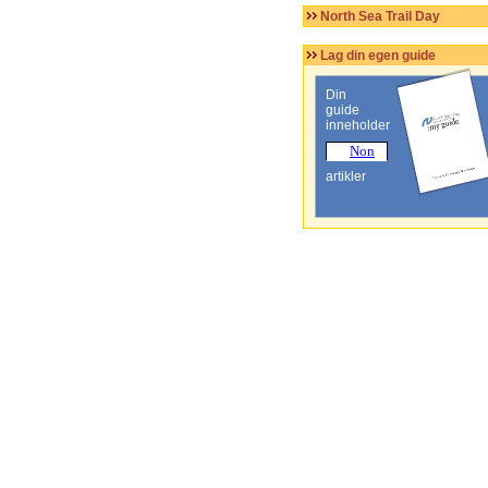
North Sea Trail Day
Lag din egen guide
Din
guide
inneholder
artikler