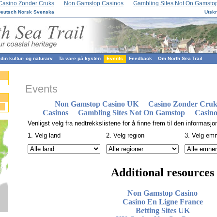
Casino Zonder Cruks
Non Gamstop Casinos
Gambling Sites Not On Gamsto
eutsch
Norsk
Svenska
Utskr
in kultur- og naturarv
Ta vare på kysten
Events
Feedback
Om North Sea Trail
Events