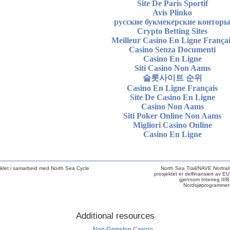
klet i samarbeid med North Sea Cycle
North Sea Trail/NAVE Nortrail
prosjektet er delfinansiert av EU
gjennom Interreg IIIB
Nordsjøprogrammet
Additional resources
Non Gamstop Casino