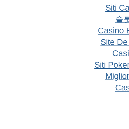
Siti 
슬
Casino 
Site De
Cas
Siti Pok
Miglio
Cas