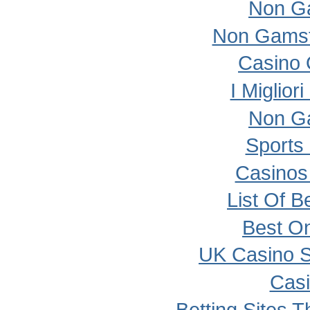
Non G
Non Gamst
Casino 
I Miglio
Non G
Sports 
Casinos
List Of B
Best O
UK Casino S
Cas
Betting Sites 