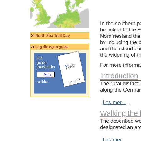
In the southern 
be linked to the 
Nordfriesland the
North Sea Trail Day
by including the 
Lag din egen guide
and the island zo
the widening of t
Din
guide
For more informat
inneholder
Introduction
artikler
The rural district
along the German
Les mer...
...
Walking the 
The described wes
designated an ar
Les mer...
...