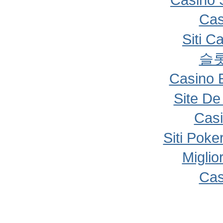
Cas
Siti 
슬
Casino 
Site De
Cas
Siti Pok
Miglio
Cas