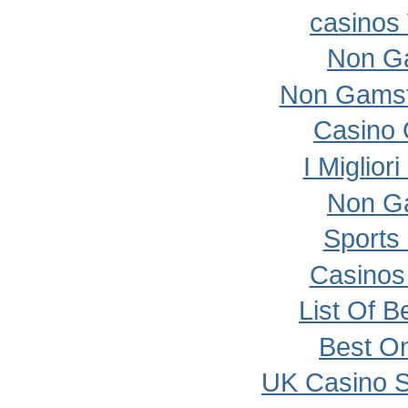
сasinos
Non G
Non Gamst
Casino 
I Miglio
Non G
Sports 
Casinos
List Of B
Best O
UK Casino S