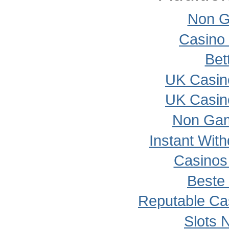
Non G
Casino
Bet
UK Casin
UK Casin
Non Gam
Instant Wit
Casinos
Beste
Reputable Ca
Slots 