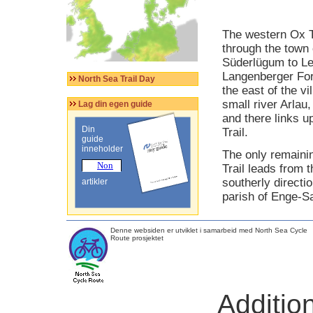
The western Ox T
through the town 
Süderlügum to Le
Langenberger For
North Sea Trail Day
the east of the vi
small river Arlau,
Lag din egen guide
and there links u
Din
Trail.
guide
inneholder
The only remainin
Trail leads from 
southerly directi
artikler
parish of Enge-S
Denne websiden er utviklet i samarbeid med North Sea Cycle
Route prosjektet
Additio