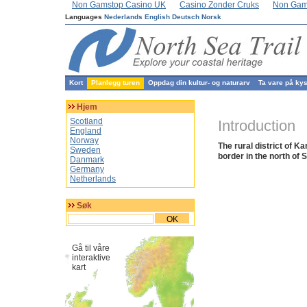
Non Gamstop Casino UK
Casino Zonder Cruks
Non Gam
Languages
Nederlands
English
Deutsch
Norsk
Kort
Planlegg turen
Oppdag din kultur- og naturarv
Ta vare på ky
Hjem
Scotland
Introduction
England
Norway
The rural district of K
Sweden
border in the north of 
Danmark
Germany
Netherlands
Søk
OK
Gå til våre
interaktive
kart