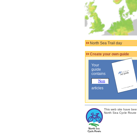
North Sea Trail day
Create your own guide
Your
guide
contains
articles
This web site have bee
North Sea Cycle Route 