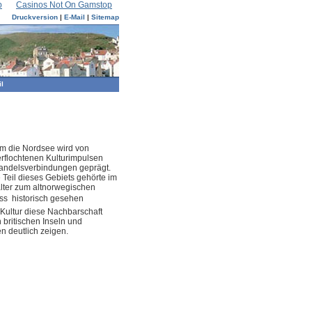
p
Casinos Not On Gamstop
Druckversion
|
E-Mail
|
Sitemap
il
m die Nordsee wird von
erflochtenen Kulturimpulsen
andelsverbindungen geprägt.
 Teil dieses Gebiets gehörte im
alter zum altnorwegischen
s  historisch gesehen 
Kultur diese Nachbarschaft
 britischen Inseln und
 deutlich zeigen.