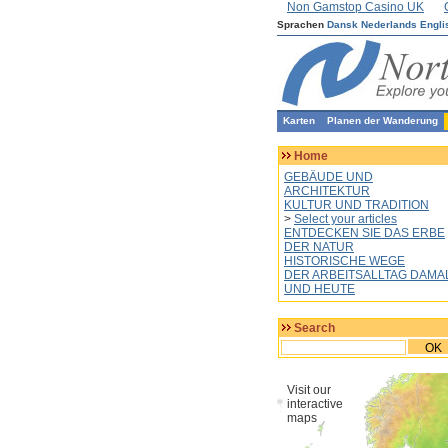
Non Gamstop Casino UK
Sprachen
Dansk
Nederlands
Engli
Karten
Planen der Wanderung
Home
GEBÄUDE UND
ARCHITEKTUR
KULTUR UND TRADITION
>
Select your articles
ENTDECKEN SIE DAS ERBE
DER NATUR
HISTORISCHE WEGE
DER ARBEITSALLTAG DAMA
UND HEUTE
Search
OK
Visit our
interactive
maps