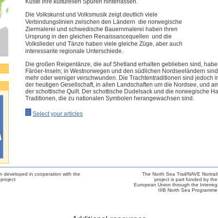
Küste ihre kulturellen Spuren hinterlassen.
Die Volkskunst und Volksmusik zeigt deutlich viele
Verbindungslinien zwischen den Ländern  die norwegische
Ziermalerei und schwedische Bauernmalerei haben ihren
Ursprung in den gleichen Renaissancequellen  und die
Volkslieder und Tänze haben viele gleiche Züge, aber auch
interessante regionale Unterschiede.
Die großen Reigentänze, die auf Shetland erhalten geblieben sind, habe
Färöer-Inseln; in Westnorwegen und den südlichen Nordseeländern sind
mehr oder weniger verschwunden. Die Trachtentraditionen sind jedoch i
der heutigen Gesellschaft, in allen Landschaften um die Nordsee, und am
der schottische Quilt. Der schottische Dudelsack und die norwegische Ha
Traditionen, die zu nationalen Symbolen herangewachsen sind.
Select your articles
n developed in cooperation with the
The North Sea Trail/NAVE Nortrail
project
project is part funded by the
European Union through the Interreg
IIIB North Sea Programme