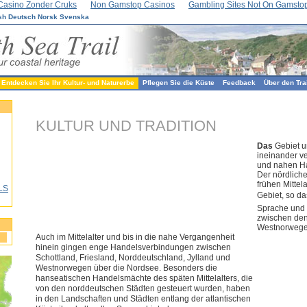
Casino Zonder Cruks
Non Gamstop Casinos
Gambling Sites Not On Gamsto
sh
Deutsch
Norsk
Svenska
Entdecken Sie Ihr Kultur- und Naturerbe
Pflegen Sie die Küste
Feedback
Über den Tra
KULTUR UND TRADITION
Das
Gebiet u
ineinander v
und nahen H
Der nördliche
frühen Mittel
LS
Gebiet, so das
Sprache und 
zwischen den
Westnorwegen
Auch im Mittelalter und bis in die nahe Vergangenheit
hinein gingen enge Handelsverbindungen zwischen
Schottland, Friesland, Norddeutschland, Jylland und
Westnorwegen über die Nordsee. Besonders die
hanseatischen Handelsmächte des späten Mittelalters, die
von den norddeutschen Städten gesteuert wurden, haben
in den Landschaften und Städten entlang der atlantischen