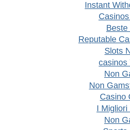
Instant Wit
Casinos
Beste
Reputable Ca
Slots 
сasinos
Non G
Non Gamst
Casino 
I Miglio
Non G