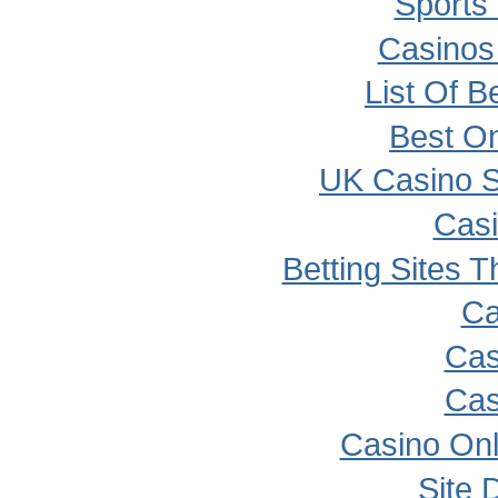
Sports 
Casinos
List Of B
Best O
UK Casino S
Cas
Betting Sites 
Ca
Cas
Cas
Casino Onl
Site 