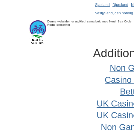
Sjælland
Djursland
N
Vestjylland, den nordlig
Denne websiden er utviklet i samarbeid med North Sea Cycle
Route prosjektet
Additio
Non G
Casino
Bet
UK Casin
UK Casin
Non Gam